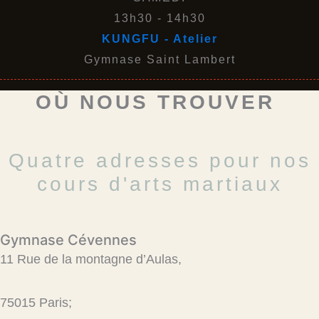
13h30 - 14h30
KUNGFU - Atelier
Gymnase Saint Lambert
OÙ NOUS TROUVER
Quatre adresses pour nos
cours d'arts martiaux
Gymnase Cévennes
11 Rue de la montagne d’Aulas,
75015 Paris;