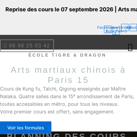
Aller
Reprise des cours le 07 septembre 2026 | Arts martia
au
contenu
Facebook-
Icon-
Tiktok
Youtu
instagram-
f
1
06 98 25 03 42
ÉCOLE TIGRE & DRAGON
Arts martiaux chinois à
Paris 15
Cours de Kung fu, Taïchi, Qigong enseignés par Maître
Nalaka. Quatre salles dans le 15ᵉ arrondissement de Paris,
toutes accessibles en métro, pour tous les niveaux.
Votre premier cours est offert, sans engagement.
Voir les formules
PLANNING DES COURS